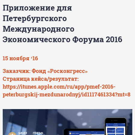
Приложение для
Петербургского
Международного
Экономического Форума 2016
15 ноября ‘16
Заказчик:
Фонд «Росконгресс»
Страница кейса/результат:
https://itunes.apple.com/ru/app/pmef-2016-
peterburgskij-mezdunarodnyj/id1117461334?mt=8