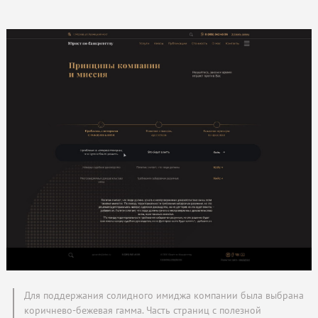
Для поддержания солидного имиджа компании была выбрана
коричнево-бежевая гамма. Часть страниц с полезной