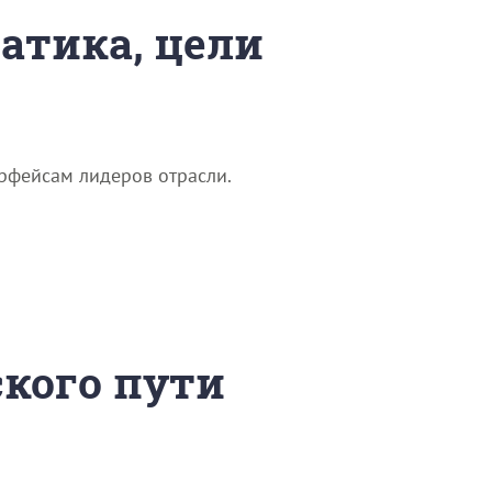
матика, цели
рфейсам лидеров отрасли.
ского пути