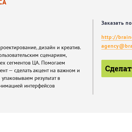
СА
Заказать п
http://brai
agency@bra
роектирование, дизайн и креатив.
ользовательским сценариям,
сех сегментов ЦА. Помогаем
Сделат
ент — сделать акцент на важном и
И упаковываем результат в
анимацией интерфейсов