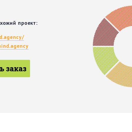
охожий проект:
nd.agency/
ind.agency
ь заказ