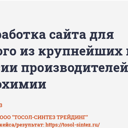
работка сайта для
ого из крупнейших 
сии производителе
охимии
3
: ООО "ТОСОЛ-СИНТЕЗ ТРЕЙДИНГ"
кейса/результат:
https://tosol-sintez.ru/