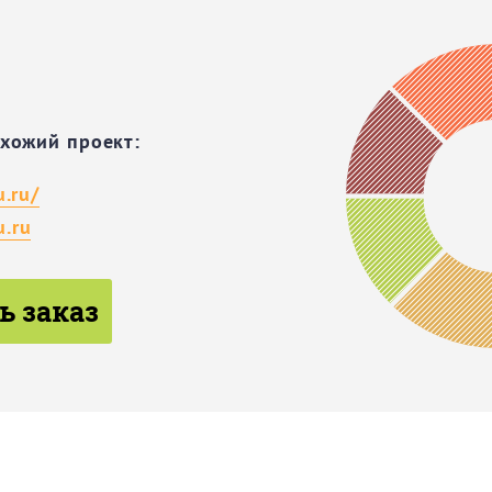
охожий проект:
u.ru/
.ru
ь заказ