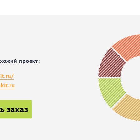
охожий проект:
it.ru/
kit.ru
ь заказ