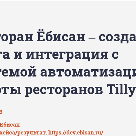
оран Ёбисан – созд
та и интеграция с
темой автоматизац
ты ресторанов Till
3
 Ёбисан
кейса/результат:
https://dev.ebisan.ru/