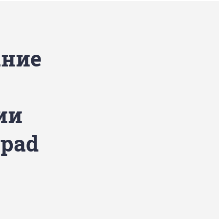
ание
ии
ypad