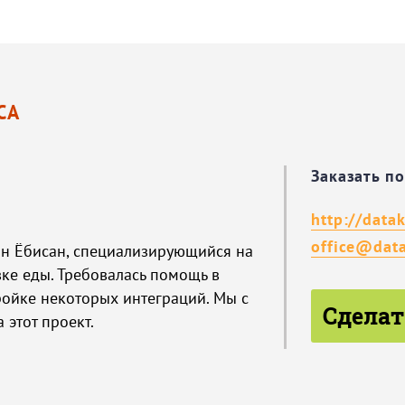
СА
Заказать п
http://datak
office@data
ан Ёбисан, специализирующийся на
вке еды. Требовалась помощь в
ройке некоторых интеграций. Мы с
Сделат
 этот проект.