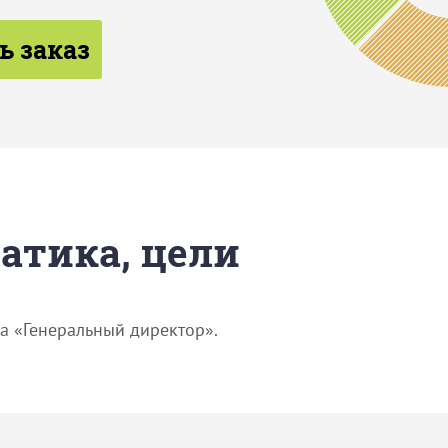
ь заказ
матика, цели
а «Генеральный директор».