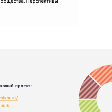
 общества. Перспективы
охожий проект:
imism.ru/
m.ru