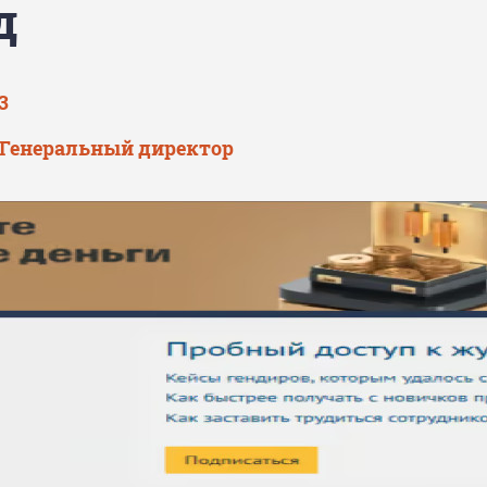
д
3
 Генеральный директор