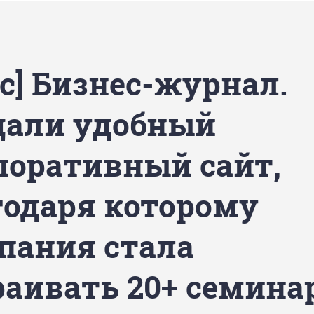
с] Бизнес-журнал.
дали удобный
поративный сайт,
годаря которому
пания стала
раивать 20+ семина