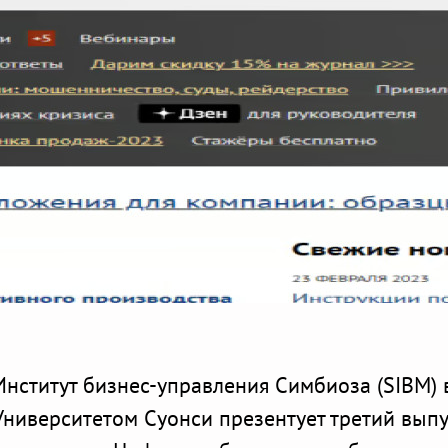
Институт бизнес-управления Симбиоза (SIBM) 
Университетом Суонси презентует третий вып