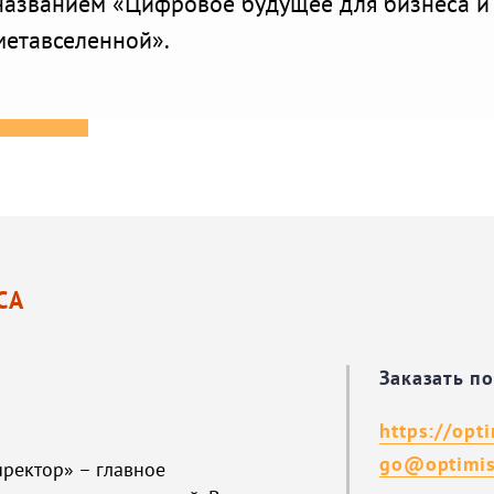
названием «Цифровое будущее для бизнеса и
метавселенной».
СА
Заказать п
https://opt
go@optimis
ректор» – главное