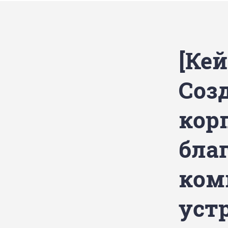
[Кей
Соз
кор
бла
ком
уст