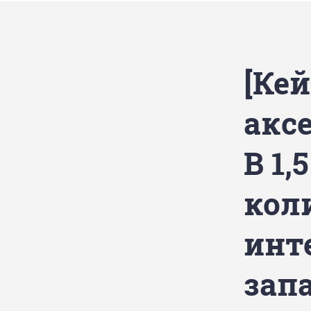
[Кей
акс
В 1,
кол
инт
зап