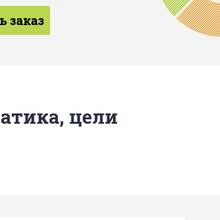
ь заказ
матика, цели