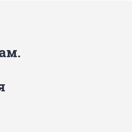
ам.
я