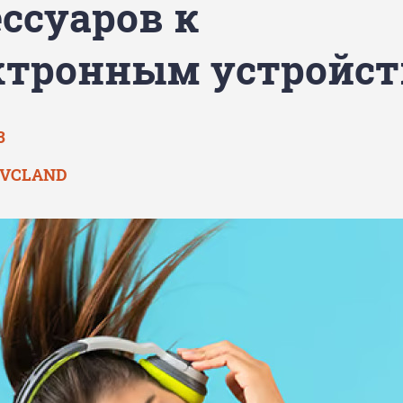
ессуаров к
ктронным устройс
3
 VCLAND