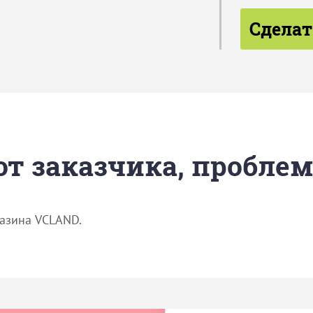
Сделат
 от заказчика, пробле
газина VCLAND.