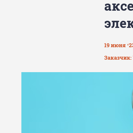
акс
эле
19 июня ‘2
Заказчик: