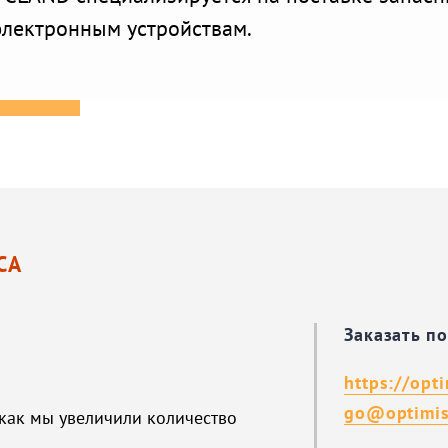
электронным устройствам.
СА
Заказать п
https://opt
go@optimis
 как мы увеличили количество