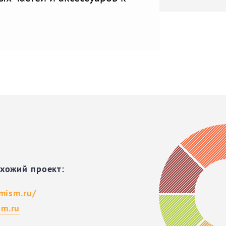
охожий проект:
imism.ru/
m.ru