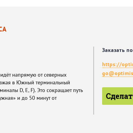
СА
Заказать п
https://opt
go@optimis
 идёт напрямую от северных
аезжая в Южный терминальный
иналы D, E, F). Это сокращает путь
Сделат
ужная» и до 50 минут от