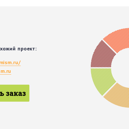
охожий проект:
imism.ru/
m.ru
ь заказ