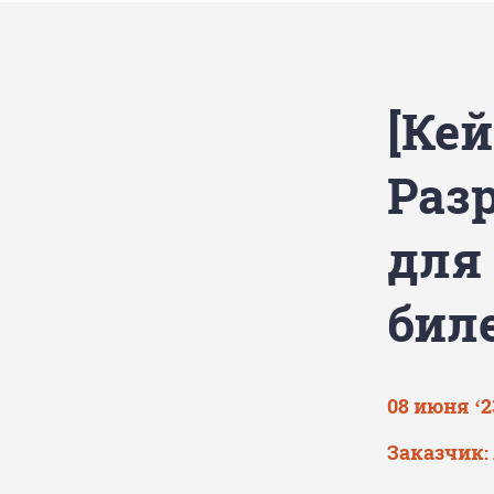
[Кей
Раз
для
бил
08 июня ‘2
Заказчик: