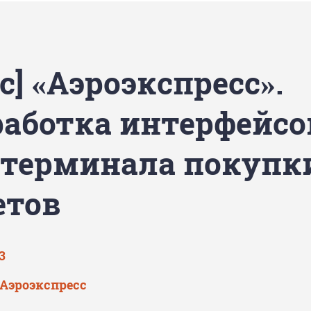
с] «Аэроэкспресс».
работка интерфейсо
 терминала покупк
етов
3
 Аэроэкспресс