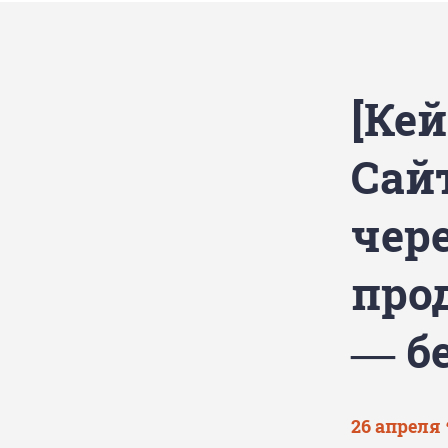
[Кей
Сай
чер
про
— б
26 апреля 