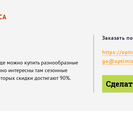
СА
Заказать п
https://opt
go@optimis
где можно купить разнообразные
нно интересны там сезонные
оторых скидки достигают 90%.
Сделат