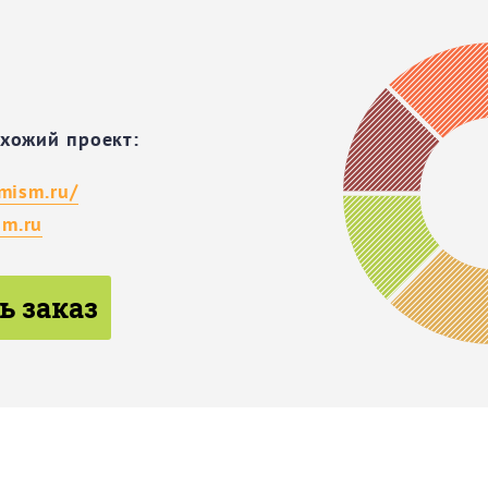
охожий проект:
imism.ru/
m.ru
ь заказ