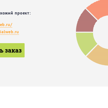
охожий проект:
eb.ru/
alweb.ru
ь заказ