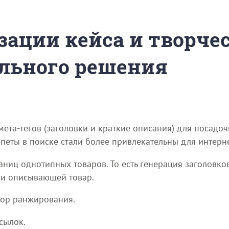
зации кейса и творче
льного решения
та-тегов (заголовки и краткие описания) для посадоч
ппеты в поиске стали более привлекательны для интерне
аниц однотипных товаров. То есть генерация заголовко
ии описывающей товар.
тор ранжирования.
сылок.