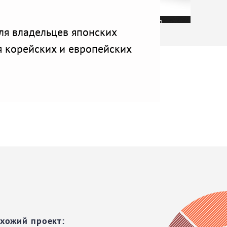
ля владельцев японских
я корейских и европейских
охожий проект: