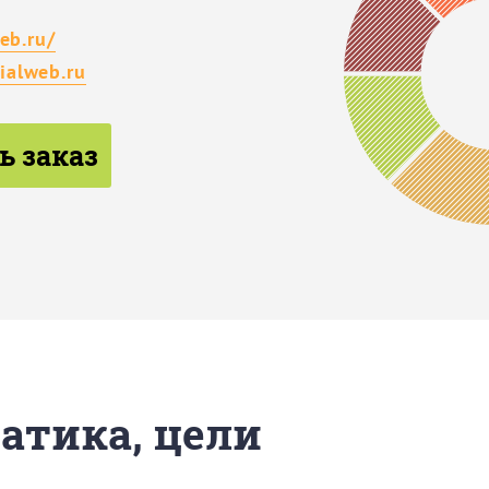
eb.ru/
alweb.ru
ь заказ
матика, цели