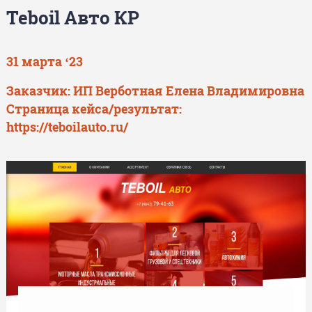
Teboil Авто КР
31 марта ‘23
Заказчик: ИП Верботная Елена Владимировна
Страница кейса/результат:
https://teboilauto.ru/