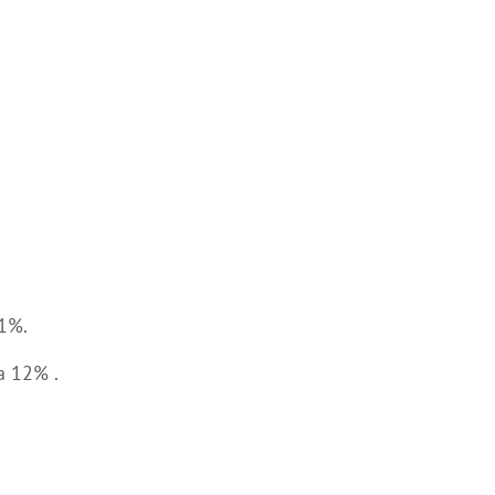
1%.
а 12% .