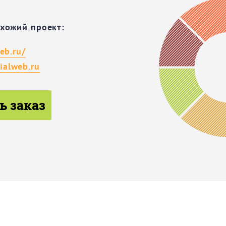
охожий проект:
eb.ru/
alweb.ru
ь заказ