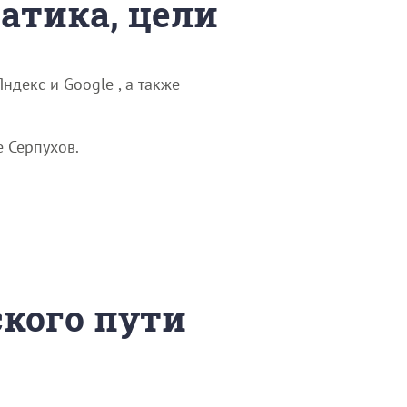
матика, цели
ндекс и Google , а также
е Серпухов.
ского пути