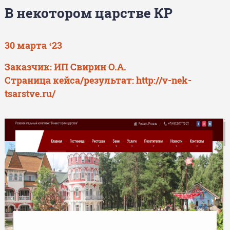
В некотором царстве КР
30 марта ‘23
Заказчик: ИП Свирин О.А.
Страница кейса/результат:
http://v-nek-
tsarstve.ru/