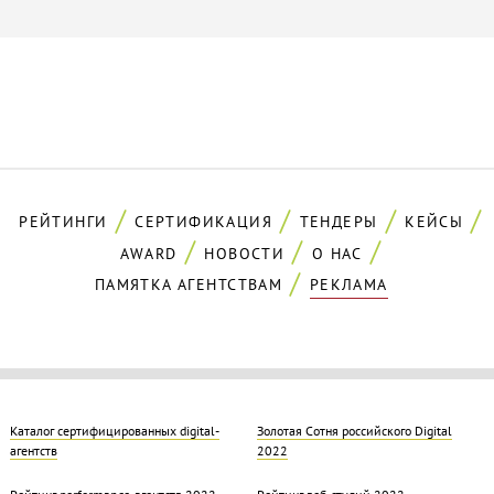
РЕЙТИНГИ
СЕРТИФИКАЦИЯ
ТЕНДЕРЫ
КЕЙСЫ
AWARD
НОВОСТИ
О НАС
ПАМЯТКА АГЕНТСТВАМ
РЕКЛАМА
Каталог сертифицированных digital-
Золотая Cотня российского Digital
агентств
2022
Рейтинг performance-агентств 2022
Рейтинг веб-студий 2022