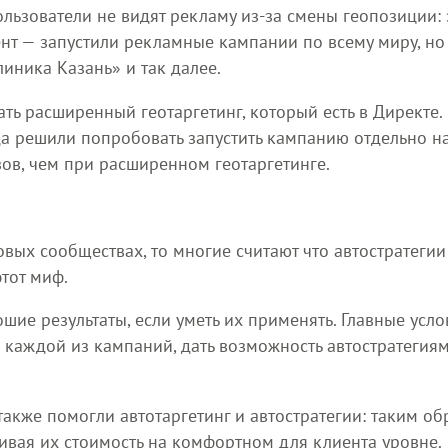
ользователи не видят рекламу из-за смены геопозиции:
нт — запустили рекламные кампании по всему миру, но
иника Казань» и так далее.
шать расширенный геотаргетинг, который есть в Директе
да решили попробовать запустить кампанию отдельно н
зов, чем при расширенном геотаргетинге.
вых сообществах, то многие считают что автостратегии 
тот миф.
ие результаты, если уметь их применять. Главные усло
в каждой из кампаний, дать возможность автостратегиям
также помогли автотаргетинг и автостратегии: таким о
ивая их стоимость на комфортном для клиента уровне.