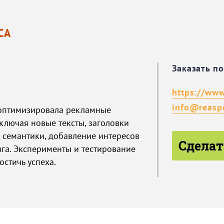
СА
Заказать п
https://www
info@reaspe
оптимизировала рекламные
ключая новые тексты, заголовки
 семантики, добавление интересов
Сделат
нга. Эксперименты и тестирование
остичь успеха.