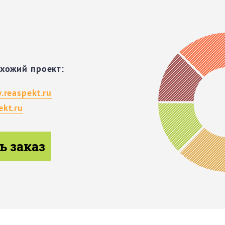
охожий проект:
.reaspekt.ru
kt.ru
ь заказ