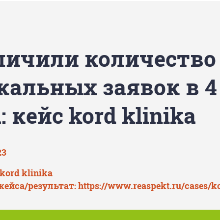
личили количество
кальных заявок в 4
: кейс kord klinika
23
kord klinika
кейса/результат:
https://www.reaspekt.ru/cases/k