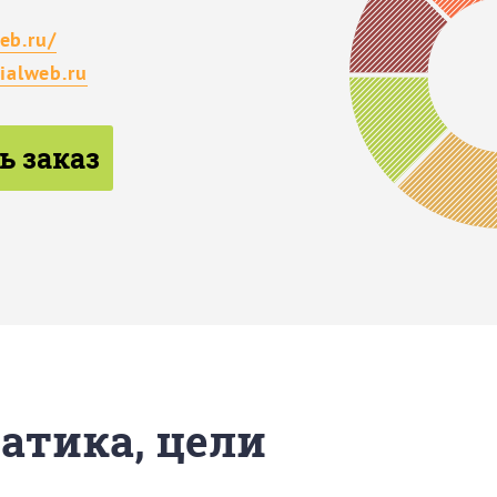
eb.ru/
alweb.ru
ь заказ
матика, цели