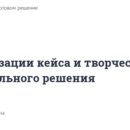
готовом решение
зации кейса и творче
льного решения
на