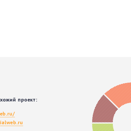
охожий проект:
eb.ru/
alweb.ru