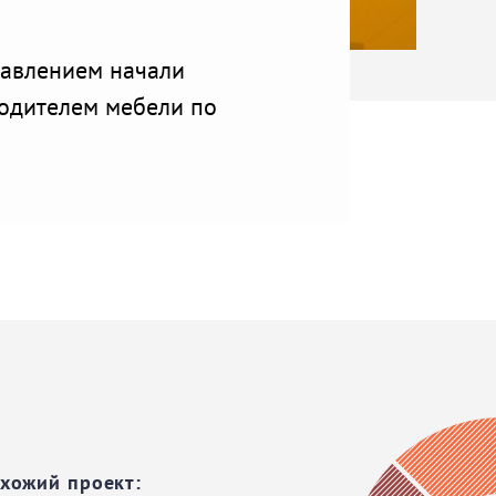
равлением начали
водителем мебели по
охожий проект: