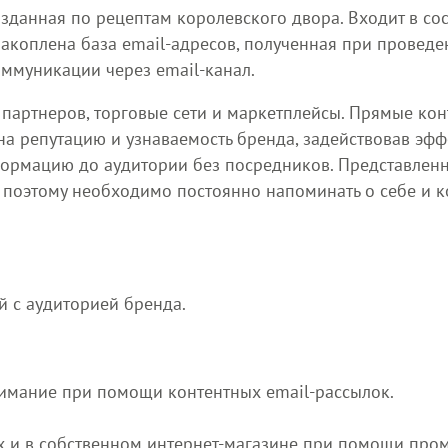
зданная по рецептам королевского двора. Входит в со
накоплена база email-адресов, полученная при провед
оммуникации через email-канал.
 партнеров, торговые сети и маркетплейсы. Прямые ко
на репутацию и узнаваемость бренда, задействовав эф
ормацию до аудитории без посредников. Представленн
 поэтому необходимо постоянно напоминать о себе и 
 с аудиторией бренда.
нимание при помощи контентных email-рассылок.
ах и в собственном интернет-магазине при помощи про