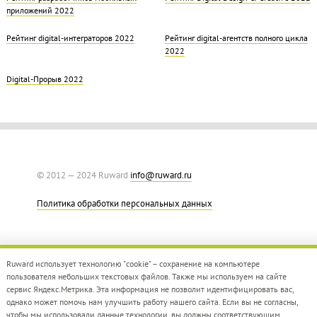
приложений 2022
Рейтинг digital-интеграторов 2022
Рейтинг digital-агентств полного цикла
2022
Digital-Прорыв 2022
© 2012 — 2024 Ruward
info@ruward.ru
Политика обработки персональных данных
Ruward использует технологию "cookie" – сохранение на компьютере
пользователя небольших текстовых файлов. Также мы используем на сайте
сервис Яндекс.Метрика. Эта информация не позволит идентифицировать вас,
однако может помочь нам улучшить работу нашего сайта. Если вы не согласны,
Дизайн –
Red Collar
чтобы мы использовали данные технологии, вы должны соответствующим