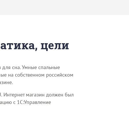
матика, цели
в для сна. Умные спальные
ные на собственном российском
азине.
U. Интернет магазин должен был
рацию с 1С:Управление