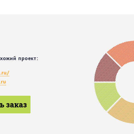
охожий проект:
.ru/
.ru
ь заказ