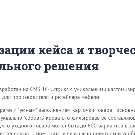
зации кейса и творче
льного решения
азработан на CMS 1С-Битрикс с уникальными кастомиз
 для производителя и ритейлера мебели:
трами и “умным” заполнением карточки товара - основ
квально “собрать” кровать, отфильтровав ее составляющ
, что у одного товара может быть до 600 вариантов в за
т теперь на самом сайте, в визуально приятном и удоб