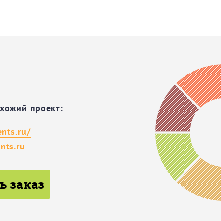
охожий проект:
ents.ru/
nts.ru
ь заказ