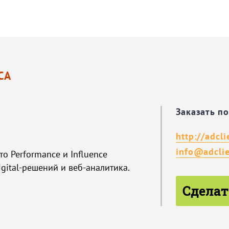
СА
Заказать п
http://adcli
info@adclie
о Performance и Influence
igital-решений и веб-аналитика.
Сделат