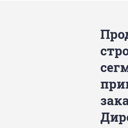
Про
стр
сегм
при
зак
Дир