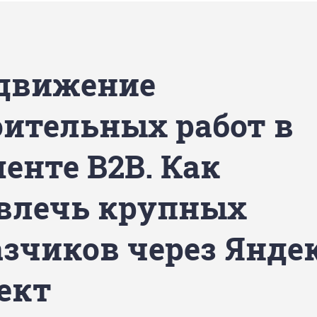
движение
оительных работ в
енте B2B. Как
влечь крупных
азчиков через Янде
ект