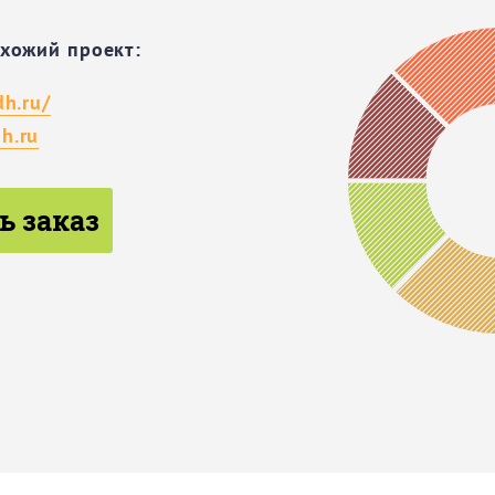
охожий проект:
dh.ru/
h.ru
ь заказ