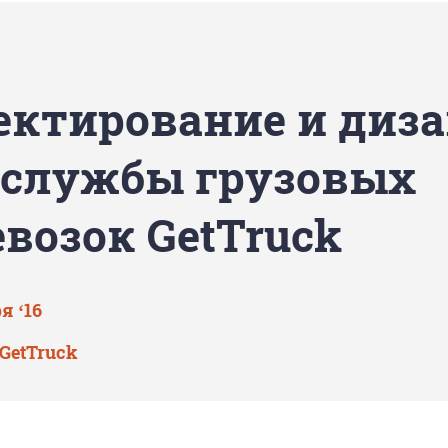
ектирование и диз
 службы грузовых
евозок GetTruck
я ‘16
GetTruck