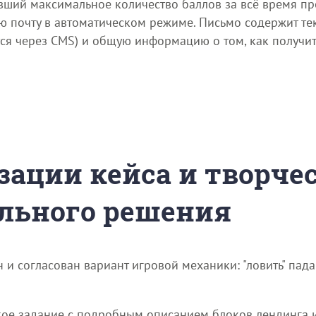
авший максимальное количество баллов за всё время п
ю почту в автоматическом режиме. Письмо содержит те
ся через CMS) и общую информацию о том, как получить
зации кейса и творче
льного решения
 и согласован вариант игровой механики: "ловить" п
ое задание с подробным описанием блоков лендинга и