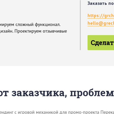
Заказать п
https://grch
hello@grech
мируем сложный функционал.
изайн. Проектируем отзывчивые
Сделат
 от заказчика, пробле
ндинг с игровой механикой для промо-проекта Перекрест