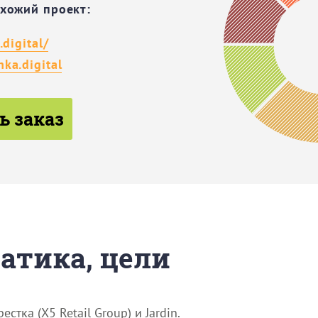
охожий проект:
.digital/
ka.digital
ь заказ
матика, цели
ка (X5 Retail Group) и Jardin.