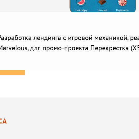
Разработка лендинга с игровой механикой, ре
Marvelous, для промо-проекта Перекрестка (X5 R
СА