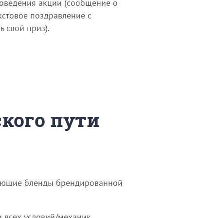
роведения акции (сообщение о
кстовое поздравление с
 свой приз).
ского пути
адающие бленды брендированной
 всех условий/механик