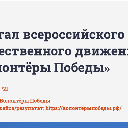
тал всероссийского
ественного движен
лонтёры Победы»
 ‘21
 Волонтёры Победы
кейса/результат:
https://волонтёрыпобеды.рф/