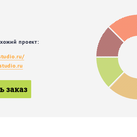
охожий проект:
studio.ru/
tudio.ru
ь заказ