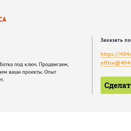
СА
Заказать п
https://404
office@404s
ботка под ключ. Продвигаем,
ем ваши проекты. Опыт
т.
Сделат