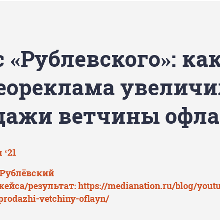
 «Рублевского»: ка
еореклама увеличи
дажи ветчины офл
 ‘21
 Рублёвский
кейса/результат:
https://medianation.ru/blog/you
-prodazhi-vetchiny-oflayn/