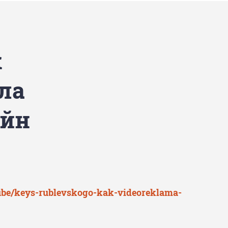
к
ла
айн
tube/keys-rublevskogo-kak-videoreklama-