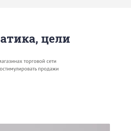
матика, цели
агазинах торговой сети
простимулировать продажи