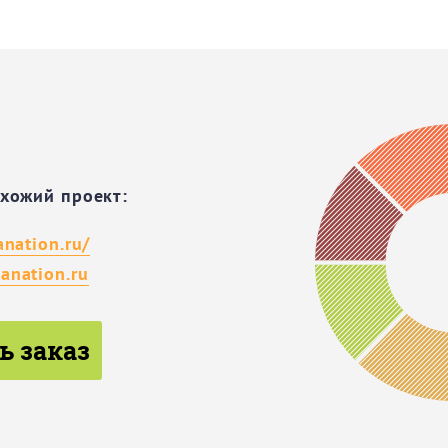
охожий проект:
anation.ru/
anation.ru
ь заказ