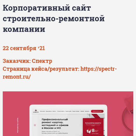
Корпоративный сайт
строительно-ремонтной
компании
22 сентября ‘21
Заказчик: Спектр
Страница кейса/результат:
https://spectr-
remont.ru/