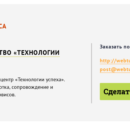
СА
Заказать п
СТВО «ТЕХНОЛОГИИ
http://webt
post@webtu
центр «Технологии успеха».
отка, сопровождение и
Сделат
висов.