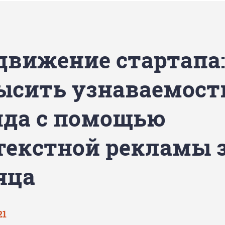
движение стартапа:
ысить узнаваемост
нда с помощью
текстной рекламы з
яца
21