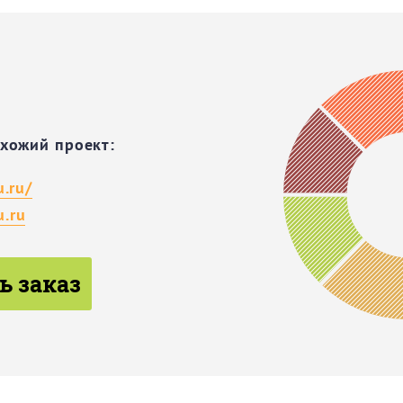
охожий проект:
u.ru/
.ru
ь заказ