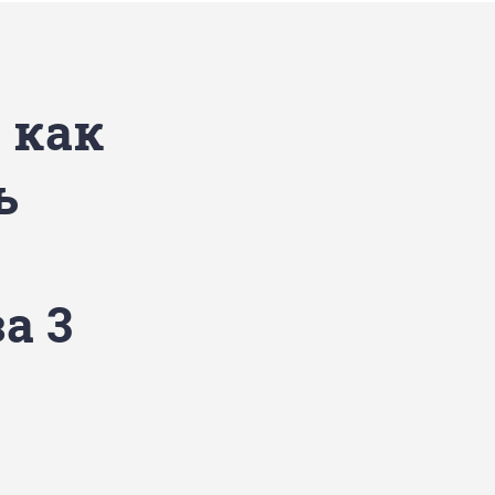
 как
ь
а 3