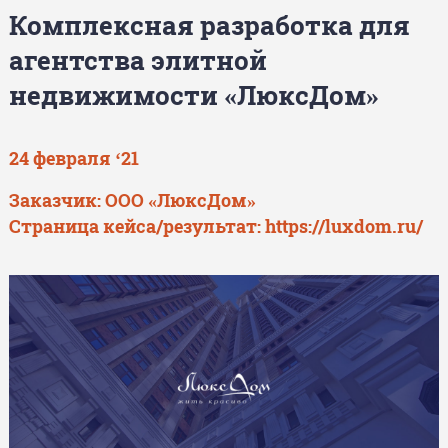
Комплексная разработка для
агентства элитной
недвижимости «ЛюксДом»
24 февраля ‘21
Заказчик: ООО «ЛюксДом»
Страница кейса/результат:
https://luxdom.ru/