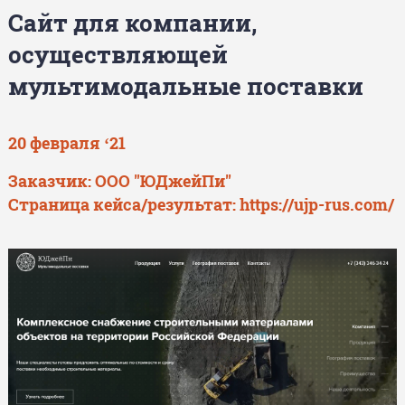
Сайт для компании,
осуществляющей
мультимодальные поставки
20 февраля ‘21
Заказчик: ООО "ЮДжейПи"
Страница кейса/результат:
https://ujp-rus.com/