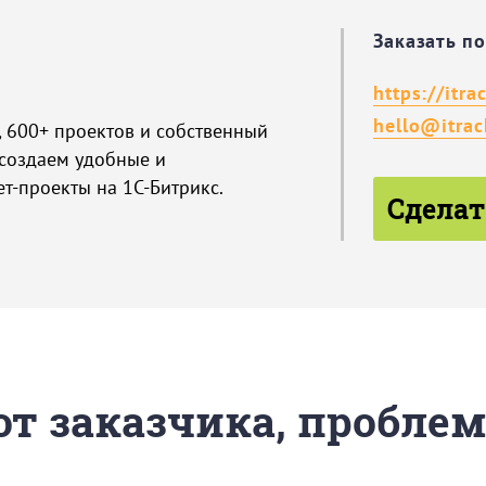
Заказать п
https://itra
hello@itrac
а, 600+ проектов и собственный
 создаем удобные и
т-проекты на 1С-Битрикс.
Сделат
 от заказчика, пробле