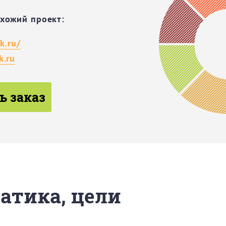
охожий проект:
ck.ru/
k.ru
ь заказ
матика, цели