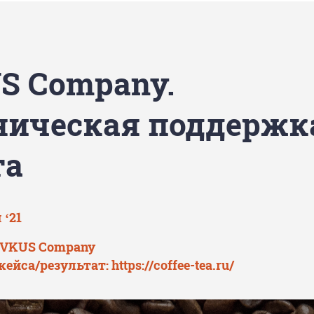
S Сompany.
ническая поддержк
та
 ‘21
 VKUS Сompany
кейса/результат:
https://coffee-tea.ru/