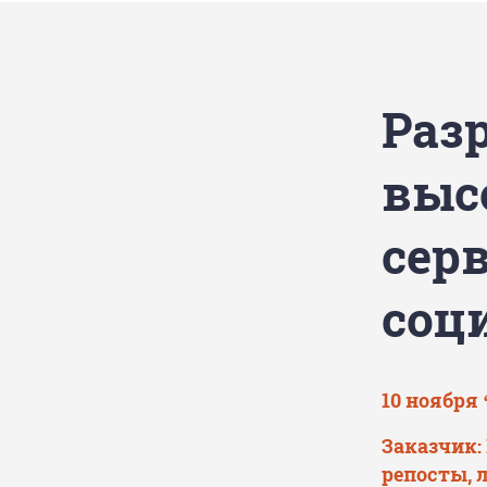
Раз
выс
сер
соц
10 ноября 
Заказчик:
репосты, 