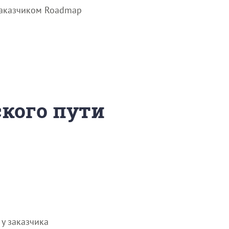
 заказчиком Roadmap
ского пути
у заказчика