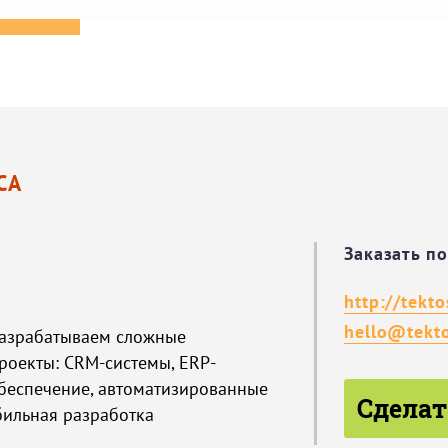
СА
Заказать п
http://tekto
hello@tekto
 Разрабатываем сложные
роекты: CRM-системы, ERP-
беспечение, автоматизированные
Сделат
бильная разработка