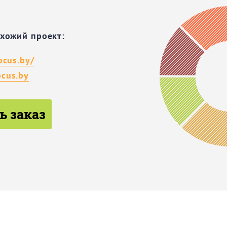
охожий проект:
ocus.by/
cus.by
ь заказ