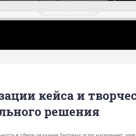
зации кейса и творче
льного решения
ность в сфере оказания бытовых услуг населению: эле