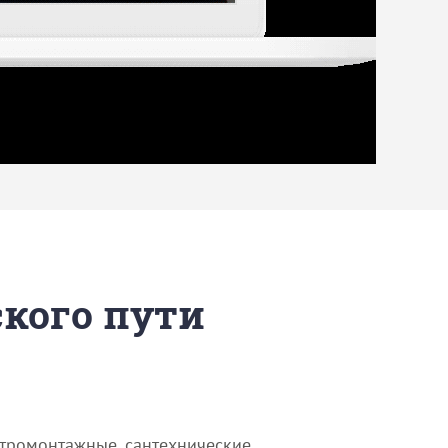
ского пути
ктромонтажные, сантехнические