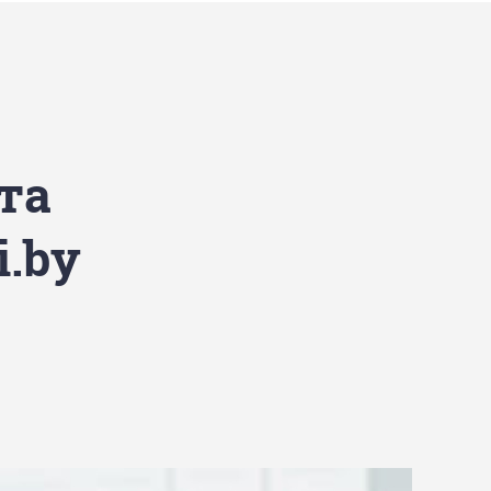
та
i.by