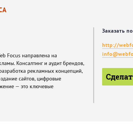
СА
Заказать п
http://webf
info@webfo
eb Focus направлена на
ламы. Консалтинг и аудит брендов,
 разработка рекламных концепций,
Сделат
оздание сайтов, цифровые
жение — это ключевые