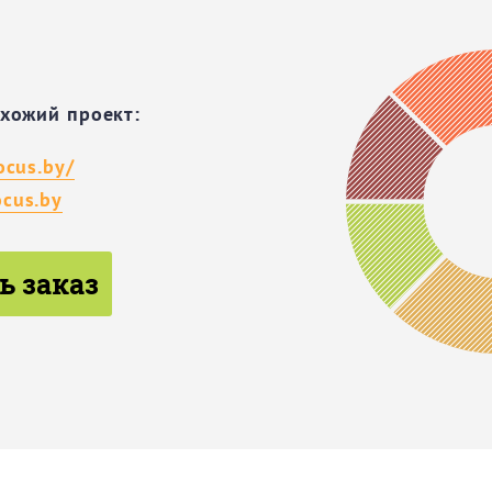
охожий проект:
ocus.by/
cus.by
ь заказ