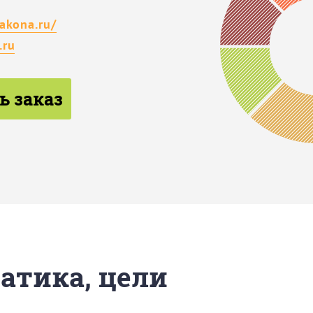
akona.ru/
.ru
ь заказ
матика, цели