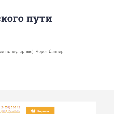
ского пути
ые поплулярные). Через баннер