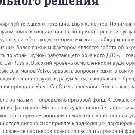
льного решения
профилей текущих и потенциальных клиентов. Понимая,
получим точных совпадений, было принято решение углу
купателей. «Это люди, которые мыслят не общерыночны
о из них более важным фактором является забота об ок
дить по утрам шумом работающего обычного ДВС», – гов
o Car Russia. Высокий уровень осмысленности аудитори
 язык флагманов Volvo, задавать вопросы людям о самих
изацией теста послужили, разумеется, официальные бре
ия проекта с Volvo Car Russia (весь квиз был согласова
дело за малым – определить призовой фонд. К сожален
н из флагманов. Но оставить участников без автоприза
Плюс этого приза – дополнительное отсечение неподхо
ый отдел дилера смог привлечь подходящих партнёров 
. Появление партнеров позволило усилить призовой фон