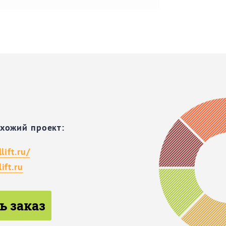
охожий проект:
lift.ru/
ift.ru
ь заказ