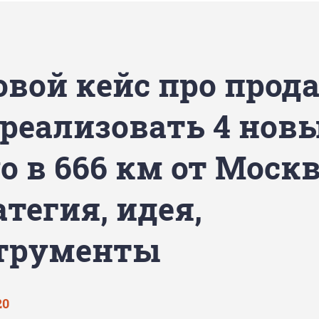
овой кейс про прод
 реализовать 4 нов
о в 666 км от Моск
тегия, идея,
трументы
20