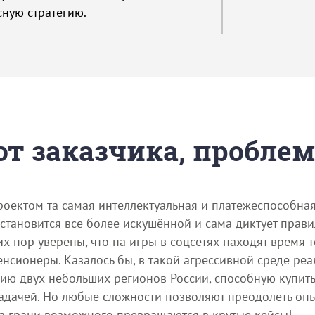
ную стратегию.
 от заказчика, пробле
оектом та самая интеллектуальная и платежеспособная
тановится все более искушённой и сама диктует прави
х пор уверены, что на игры в соцсетях находят время 
енсионеры. Казалось бы, в такой агрессивной среде реа
ию двух небольших регионов России, способную купит
адачей. Но любые сложности позволяют преодолеть опыт
на грани возможного превращаются в крутые кейсы!