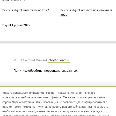
Рейтинг digital-интеграторов 2022
Рейтинг digital-агентств полного цикла
2022
Digital-Прорыв 2022
© 2012 — 2024 Ruward
info@ruward.ru
Политика обработки персональных данных
Ruward использует технологию "cookie" – сохранение на компьютере
пользователя небольших текстовых файлов. Также мы используем на сайте
сервис Яндекс.Метрика. Эта информация не позволит идентифицировать вас,
однако может помочь нам улучшить работу нашего сайта. Если вы не согласны,
Дизайн –
Red Collar
чтобы мы использовали данные технологии, вы должны соответствующим
Создание сайта –
Integrate
образом установить настройки вашего браузера или не использовать наш сайт.