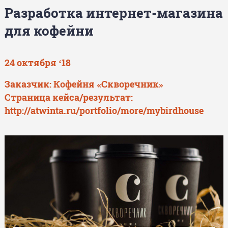
Разработка интернет-магазина
для кофейни
24 октября ‘18
Заказчик:
Кофейня «Скворечник»
Страница кейса/результат:
http://atwinta.ru/portfolio/more/mybirdhouse