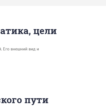
матика, цели
й. Его внешний вид и
ского пути