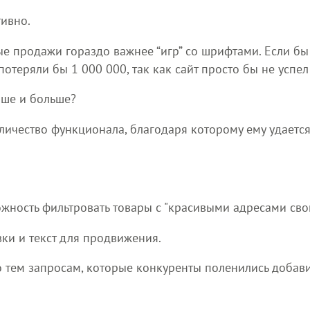
тивно.
е продажи гораздо важнее “игр” со шрифтами. Если бы
отеряли бы 1 000 000, так как сайт просто бы не успел
чше и больше?
оличество функционала, благодаря которому ему удаетс
жность фильтровать товары с "красивыми адресами сво
вки и текст для продвижения.
о тем запросам, которые конкуренты поленились добавит