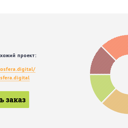
охожий проект:
tosfera.digital/
sfera.digital
ь заказ