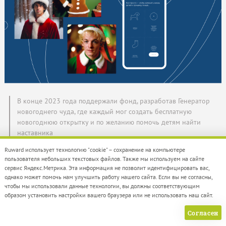
В конце 2023 года поддержали фонд, разработав Генератор
новогоднего чуда, где каждый мог создать бесплатную
новогоднюю открытку и по желанию помочь детям найти
наставника
Ruward использует технологию "cookie" – сохранение на компьютере
пользователя небольших текстовых файлов. Также мы используем на сайте
сервис Яндекс.Метрика. Эта информация не позволит идентифицировать вас,
однако может помочь нам улучшить работу нашего сайта. Если вы не согласны,
чтобы мы использовали данные технологии, вы должны соответствующим
образом установить настройки вашего браузера или не использовать наш сайт.
Согласен