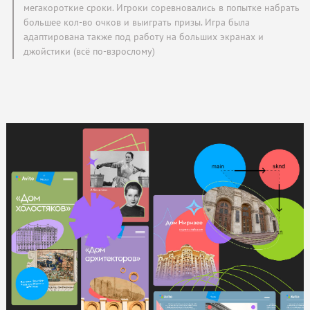
мегакороткие сроки. Игроки соревновались в попытке набрать
большее кол-во очков и выиграть призы. Игра была
адаптирована также под работу на больших экранах и
джойстики (всё по-взрослому)