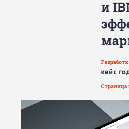
и I
эфф
мар
Разработк
кейс го
Страница 