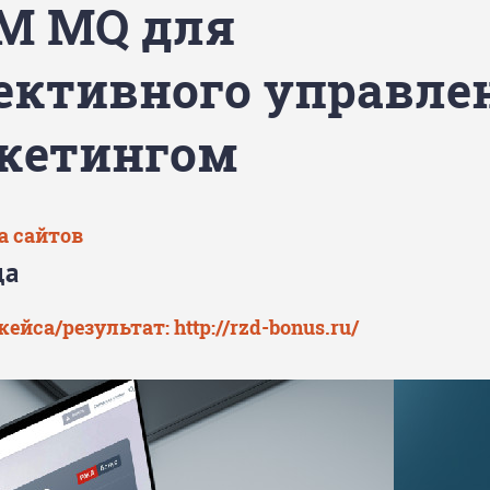
BM MQ для
ективного управле
кетингом
а сайтов
да
кейса/результат:
http://rzd-bonus.ru/