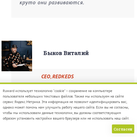
круто они развиваются.
Быков Виталий
CEO, REDKEDS
Ruward использует технологию "cookie" – сохранение на компьютере
Нам нравится работать с Air
пользователя небольших текстовых файлов. Также мы используем на сайте
Production, потому что они готовы
сервис Яндекс.Метрика. Эта информация не позволит идентифицировать вас,
однако может помочь нам улучшить работу нашего сайта. Если вы не согласны,
браться за любые задачи, лояльны и
чтобы мы использовали данные технологии, вы должны соответствующим
готовы подсказать по сложным
образом установить настройки вашего браузера или не использовать наш сайт.
техническим моментам, помочь
Согласен
обсудить с клиентом. С ними