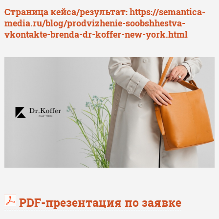
Страница кейса/результат:
https://semantica-
media.ru/blog/prodvizhenie-soobshhestva-
vkontakte-brenda-dr-koffer-new-york.html
PDF-презентация по заявке