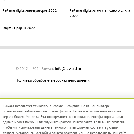
Рейтинг digital-интеграторов 2022
Рейтинг digital-агентств полного цикла
2022
Digital-Прорыв 2022
© 2012 — 2024 Ruward
info@ruward.ru
Политика обработки персональных данных
Ruward использует технологию "cookie" – сохранение на компьютере
пользователя небольших текстовых файлов. Также мы используем на сайте
сервис Яндекс.Метрика. Эта информация не позволит идентифицировать вас,
однако может помочь нам улучшить работу нашего сайта. Если вы не согласны,
Дизайн –
Red Collar
чтобы мы использовали данные технологии, вы должны соответствующим
Создание сайта –
Integrate
образом установить настройки вашего браузера или не использовать наш сайт.