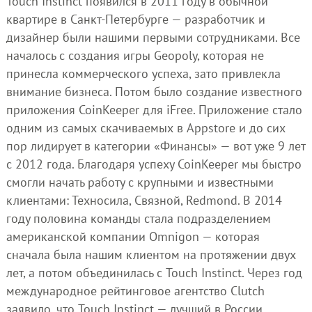
Touch Instinct появился в 2011 году в обычной
квартире в Санкт-Петербурге — разработчик и
дизайнер были нашими первыми сотрудниками. Все
началось с создания игры Geopoly, которая не
принесла коммерческого успеха, зато привлекла
внимание бизнеса. Потом было создание известного
приложения CoinKeeper для iFree. Приложение стало
одним из самых скачиваемых в Appstore и до сих
пор лидирует в категории «Финансы» — вот уже 9 лет
с 2012 года. Благодаря успеху CoinKeeper мы быстро
смогли начать работу с крупными и известными
клиентами: Техносила, Связной, Redmond. В 2014
году половина команды стала подразделением
американской компании Omnigon — которая
сначала была нашим клиентом на протяжении двух
лет, а потом объединилась с Touch Instinct. Через год
международное рейтинговое агентство Clutch
заявило, что Touch Instinct — лучший в России