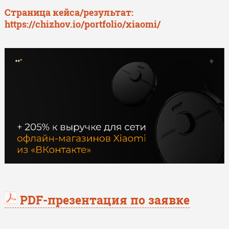
Страница кейса/результат:
https://chizhov.io/portfolio/xiaomi/
PDF-презентация по заявке